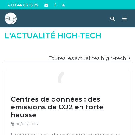
03 44 83 15 79
L'ACTUALITÉ HIGH-TECH
Toutes les actualités high-tech
Création d'entreprise
Conseil et gestion de patrimoine
Droits des affaires
Centres de données : des
Ressources humaines et paies
émissions de CO2 en forte
Fiscalité des particuliers
hausse
06/08/2026
Externalisation de la comptabilité